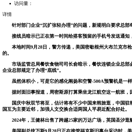
访问量：
详情
针对部门企业“沉扩张轻办理”的问题，新规明白要求总部每
接线员暗示已正在第一时间给搭客预留的手机号发送通知，
本地时间9月28日，警方传递，美国密歇根州大布兰克市枪
的。
市场监管总局餐饮食物司司长俞暗示，餐饮连锁企业总部必需
企业总部规定了办理“底线”。
虽然体积小，可是它的感化阐扬和空警-500A预警机是一
据封面旧事报道，周密斯原打算乘坐龙江航空这一航班，因
国庆中秋双节将至，估计将有不少中国来韩旅逛，中国驻韩国
国互为主要近邻，加强人文交换合适两国人平易近配合好处。
2024年，王健林出售了跨越25家的万达广场，英国圣汐逛
美国副总统万斯9月28日正在接管福克斯旧事台采访时，美