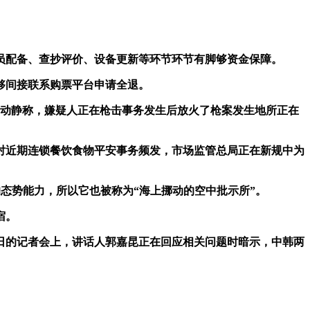
员配备、查抄评价、设备更新等环节环节有脚够资金保障。
够间接联系购票平台申请全退。
有动静称，嫌疑人正在枪击事务发生后放火了枪案发生地所正在
对近期连锁餐饮食物平安事务频发，市场监管总局正在新规中为
态势能力，所以它也被称为“海上挪动的空中批示所”。
宿。
日的记者会上，讲话人郭嘉昆正在回应相关问题时暗示，中韩两