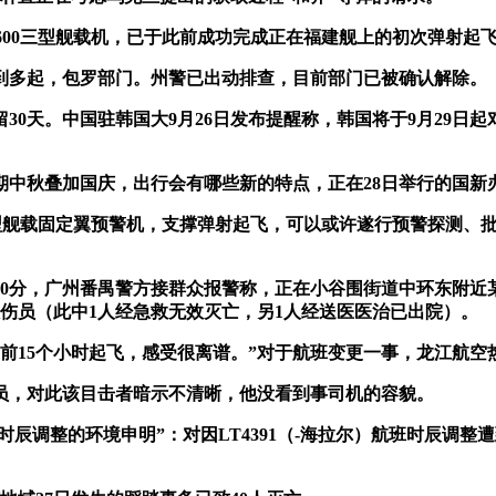
警-600三型舰载机，已于此前成功完成正在福建舰上的初次弹射起
多起，包罗部门。州警已出动排查，目前部门已被确认解除。
。中国驻韩国大9月26日发布提醒称，韩国将于9月29日起对中国
秋叠加国庆，出行会有哪些新的特点，正在28日举行的国新
一型舰载固定翼预警机，支撑弹射起飞，可以或许遂行预警探测、
1时40分，广州番禺警方接群众报警称，正在小谷围街道中环东附
救伤员（此中1人经急救无效灭亡，另1人经送医医治已出院）。
15个小时起飞，感受很离谱。”对于航班变更一事，龙江航空热
，对此该目击者暗示不清晰，他没看到事司机的容貌。
班时辰调整的环境申明”：对因LT4391（-海拉尔）航班时辰