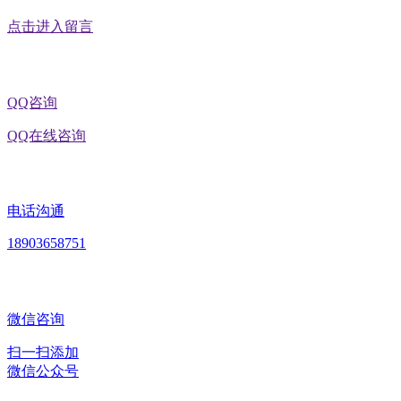
点击进入留言
QQ咨询
QQ在线咨询
电话沟通
18903658751
微信咨询
扫一扫添加
微信公众号