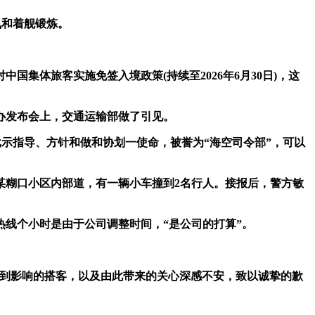
飞和着舰锻炼。
集体旅客实施免签入境政策(持续至2026年6月30日)，这
办发布会上，交通运输部做了引见。
批示指导、方针和做和协划一使命，被誉为“海空司令部”，可以
近某糊口小区内部道，有一辆小车撞到2名行人。接报后，警方敏
线个小时是由于公司调整时间，“是公司的打算”。
调整遭到影响的搭客，以及由此带来的关心深感不安，致以诚挚的歉