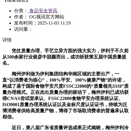
分类：
食品安全资讯
作者： OG视讯官方网站
发布时间：
2025-11-03 11:19
访问量：
详情
凭仗质量办理、手艺立异方面的强大实力，伊利于不久前
从500余家行业俊彦中脱颖而出，成功斩获第五届中国质量提
名。
梅州伊利做为伊利集团结构华南区域的主要出产，一
直“以消费者为核心”，100%平安、100%健康产物”的许诺，
构成了基于国际食物平安尺度FSSC22000的“质量领先3310”质
量办理模式。正在杰出质量办理的驱动下，梅州伊利已成功获
得CNAS尝试室承认、FSSC22000食物平安办理系统认证、
ISO9001质量办理系统认证以及金标尺度认证证书，持续为泛
博消费者供给高质量产物，博得了市场取消费者的普遍承认取
相信。
近日，第八届广东省质量评选成果正式揭晓，梅州伊利冷