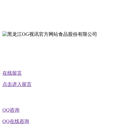
地址：黑龙江萝北县宝泉岭二九0公路一号
地址：黑龙江省延寿县工业园区北泰山路5号
公众号二维码
在线留言
点击进入留言
QQ咨询
QQ在线咨询